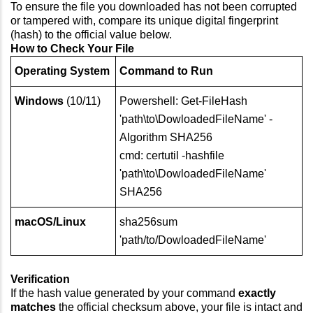
To ensure the file you downloaded has not been corrupted
or tampered with, compare its unique digital fingerprint
(hash) to the official value below.
How to Check Your File
Operating System
Command to Run
Windows
(10/11)
Powershell: Get-FileHash
'path\to\DowloadedFileName' -
Algorithm SHA256
cmd: certutil -hashfile
'path\to\DowloadedFileName'
SHA256
macOS/Linux
sha256sum
'path/to/DowloadedFileName'
Verification
If the hash value generated by your command
exactly
matches
the official checksum above, your file is intact and