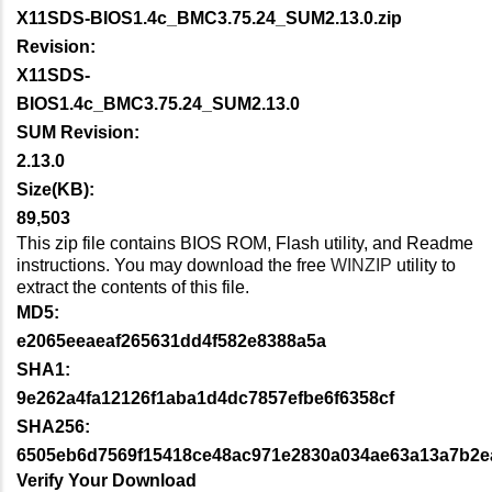
X11SDS-BIOS1.4c_BMC3.75.24_SUM2.13.0.zip
Revision:
X11SDS-
BIOS1.4c_BMC3.75.24_SUM2.13.0
SUM Revision:
2.13.0
Size(KB):
89,503
This zip file contains BIOS ROM, Flash utility, and Readme
instructions. You may download the free
WINZIP
utility to
extract the contents of this file.
MD5:
e2065eeaeaf265631dd4f582e8388a5a
SHA1:
9e262a4fa12126f1aba1d4dc7857efbe6f6358cf
SHA256:
6505eb6d7569f15418ce48ac971e2830a034ae63a13a7b2e
Verify Your Download