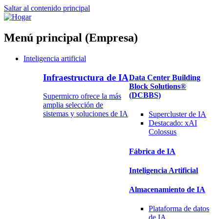
Saltar al contenido principal
Menú principal (Empresa)
Inteligencia artificial
Infraestructura de IA
Data Center Building
Block Solutions®
(DCBBS)
Supermicro ofrece la más
amplia selección de
sistemas y soluciones de IA
Supercluster de IA
Destacado:
xAI
Colossus
Fábrica de IA
Inteligencia Artificial
Almacenamiento de IA
Plataforma
de datos
de IA