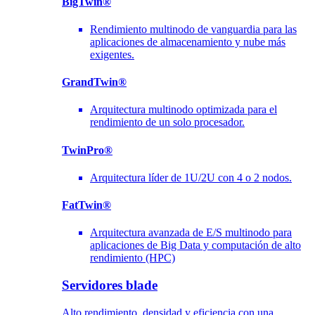
BigTwin®
Rendimiento multinodo de vanguardia para las
aplicaciones de almacenamiento y nube más
exigentes.
GrandTwin®
Arquitectura multinodo optimizada para el
rendimiento de un solo procesador.
TwinPro®
Arquitectura líder de 1U/2U con 4 o 2 nodos.
FatTwin®
Arquitectura avanzada de E/S multinodo para
aplicaciones de Big Data y computación de alto
rendimiento (HPC)
Servidores blade
Alto rendimiento, densidad y eficiencia con una