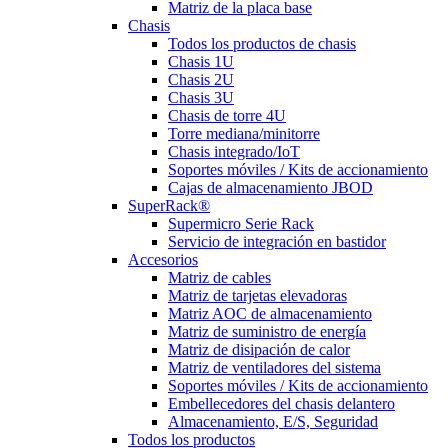
Matriz de la placa base
Chasis
Todos los productos de chasis
Chasis 1U
Chasis 2U
Chasis 3U
Chasis de torre 4U
Torre mediana/minitorre
Chasis integrado/IoT
Soportes móviles / Kits de accionamiento
Cajas de almacenamiento JBOD
SuperRack®
Supermicro Serie Rack
Servicio de integración en bastidor
Accesorios
Matriz de cables
Matriz de tarjetas elevadoras
Matriz AOC de almacenamiento
Matriz de suministro de energía
Matriz de disipación de calor
Matriz de ventiladores del sistema
Soportes móviles / Kits de accionamiento
Embellecedores del chasis delantero
Almacenamiento, E/S, Seguridad
Todos los productos