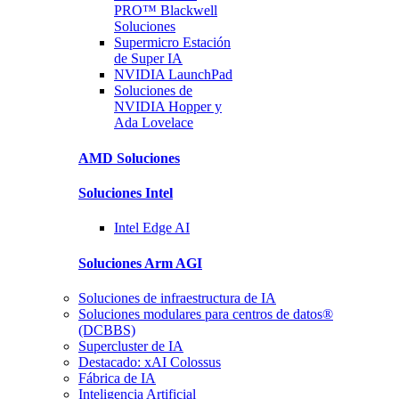
PRO™ Blackwell
Soluciones
Supermicro
Estación
de Super IA
NVIDIA
LaunchPad
Soluciones
de
NVIDIA Hopper y
Ada Lovelace
AMD
Soluciones
Soluciones
Intel
Intel
Edge AI
Soluciones
Arm AGI
Soluciones de infraestructura de IA
Soluciones modulares para centros de datos®
(DCBBS)
Supercluster de IA
Destacado: xAI Colossus
Fábrica de IA
Inteligencia Artificial