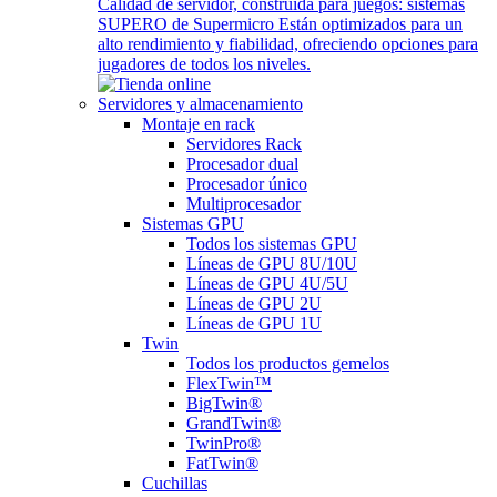
Calidad de servidor, construida para juegos: sistemas
SUPERO de Supermicro Están optimizados para un
alto rendimiento y fiabilidad, ofreciendo opciones para
jugadores de todos los niveles.
Servidores y almacenamiento
Montaje en rack
Servidores Rack
Procesador dual
Procesador único
Multiprocesador
Sistemas GPU
Todos los sistemas GPU
Líneas de GPU 8U/10U
Líneas de GPU 4U/5U
Líneas de GPU 2U
Líneas de GPU 1U
Twin
Todos los productos gemelos
FlexTwin™
BigTwin®
GrandTwin®
TwinPro®
FatTwin®
Cuchillas