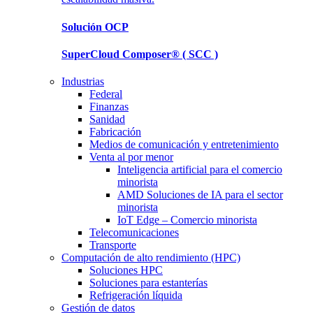
Solución
OCP
SuperCloud Composer®
( SCC )
Industrias
Federal
Finanzas
Sanidad
Fabricación
Medios de comunicación y entretenimiento
Venta al por menor
Inteligencia artificial para el comercio
minorista
AMD Soluciones de IA para el sector
minorista
IoT Edge – Comercio minorista
Telecomunicaciones
Transporte
Computación de alto rendimiento (HPC)
Soluciones HPC
Soluciones para estanterías
Refrigeración líquida
Gestión de datos