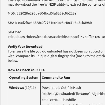
may download the free
WINZIP
utility to extract the contents of 
MD5:
332028e296ba604bcd0fa6268c6b228e
SHA1:
ead2f8e44528c0f2761ec4be3c40c7b6d5cb898b
SHA256:
ede02ba897bdee6fc3e4b2a5a3dedde0988acf1428dffe31801a
Verify Your Download
To ensure the file you downloaded has not been corrupted o
with, compare its unique digital fingerprint (hash) to the offici
below.
How to Check Your File
Operating System
Command to Run
Windows
(10/11)
Powershell: Get-FileHash
'path\to\DowloadedFileName' -Algorit
cmd: certutil -hashfile