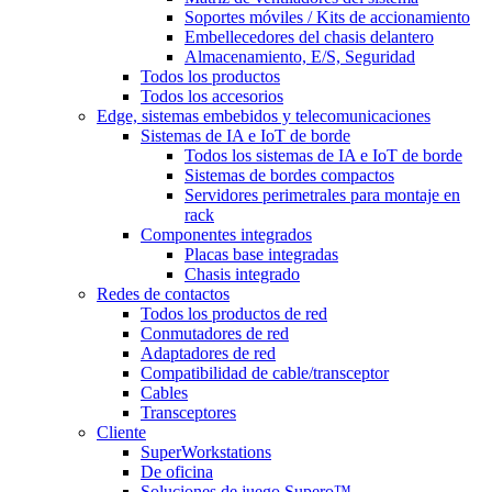
Soportes móviles / Kits de accionamiento
Embellecedores del chasis delantero
Almacenamiento, E/S, Seguridad
Todos los productos
Todos los accesorios
Edge, sistemas embebidos y telecomunicaciones
Sistemas de IA e IoT de borde
Todos los sistemas de IA e IoT de borde
Sistemas de bordes compactos
Servidores perimetrales para montaje en
rack
Componentes integrados
Placas base integradas
Chasis integrado
Redes de contactos
Todos los productos de red
Conmutadores de red
Adaptadores de red
Compatibilidad de cable/transceptor
Cables
Transceptores
Cliente
SuperWorkstations
De oficina
Soluciones de juego Supero™