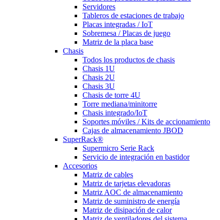
Servidores
Tableros de estaciones de trabajo
Placas integradas / IoT
Sobremesa / Placas de juego
Matriz de la placa base
Chasis
Todos los productos de chasis
Chasis 1U
Chasis 2U
Chasis 3U
Chasis de torre 4U
Torre mediana/minitorre
Chasis integrado/IoT
Soportes móviles / Kits de accionamiento
Cajas de almacenamiento JBOD
SuperRack®
Supermicro Serie Rack
Servicio de integración en bastidor
Accesorios
Matriz de cables
Matriz de tarjetas elevadoras
Matriz AOC de almacenamiento
Matriz de suministro de energía
Matriz de disipación de calor
Matriz de ventiladores del sistema