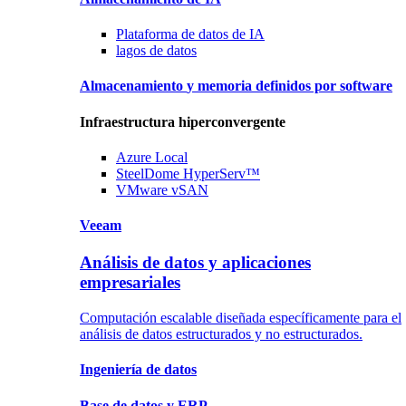
Plataforma
de datos de IA
lagos
de datos
Almacenamiento
y memoria
definidos por software
Infraestructura hiperconvergente
Azure
Local
SteelDome
HyperServ™
VMware
vSAN
Veeam
Análisis de datos y aplicaciones
empresariales
Computación escalable diseñada específicamente para el
análisis de datos estructurados y no estructurados.
Ingeniería
de datos
Base de datos
y ERP