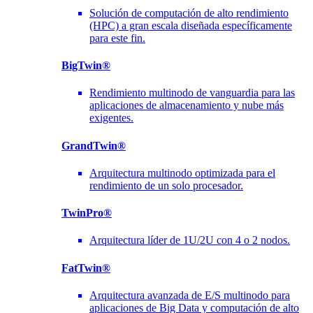
Solución de computación de alto rendimiento
(HPC) a gran escala diseñada específicamente
para este fin.
BigTwin®
Rendimiento multinodo de vanguardia para las
aplicaciones de almacenamiento y nube más
exigentes.
GrandTwin®
Arquitectura multinodo optimizada para el
rendimiento de un solo procesador.
TwinPro®
Arquitectura líder de 1U/2U con 4 o 2 nodos.
FatTwin®
Arquitectura avanzada de E/S multinodo para
aplicaciones de Big Data y computación de alto