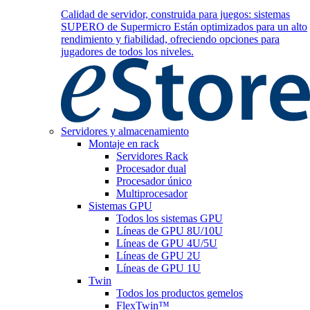
Calidad de servidor, construida para juegos: sistemas
SUPERO de Supermicro Están optimizados para un alto
rendimiento y fiabilidad, ofreciendo opciones para
jugadores de todos los niveles.
Servidores y almacenamiento
Montaje en rack
Servidores Rack
Procesador dual
Procesador único
Multiprocesador
Sistemas GPU
Todos los sistemas GPU
Líneas de GPU 8U/10U
Líneas de GPU 4U/5U
Líneas de GPU 2U
Líneas de GPU 1U
Twin
Todos los productos gemelos
FlexTwin™