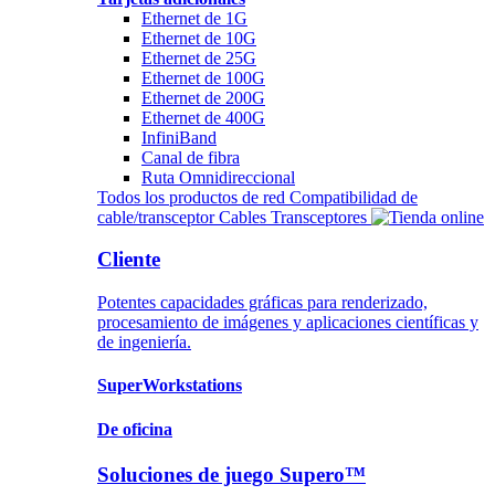
Ethernet de 1G
Ethernet de 10G
Ethernet de 25G
Ethernet de 100G
Ethernet de 200G
Ethernet de 400G
InfiniBand
Canal de fibra
Ruta Omnidireccional
Todos los productos de red
Compatibilidad de
cable/transceptor
Cables
Transceptores
Cliente
Potentes capacidades gráficas para renderizado,
procesamiento de imágenes y aplicaciones científicas y
de ingeniería.
SuperWorkstations
De oficina
Soluciones de juego Supero™