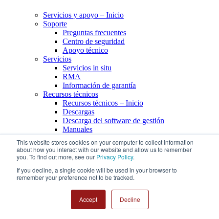
Servicios y apoyo – Inicio
Soporte
Preguntas frecuentes
Centro de seguridad
Apoyo técnico
Servicios
Servicios in situ
RMA
Información de garantía
Recursos técnicos
Recursos técnicos – Inicio
Descargas
Descarga del software de gestión
Manuales
Guías de referencia rápida
This website stores cookies on your computer to collect information
Matrices de productos (listas históricas de
about how you interact with our website and allow us to remember
productos)
you. To find out more, see our
Privacy Policy
.
Socios (MySupermicro)
If you decline, a single cookie will be used in your browser to
Portal de socios
remember your preference not to be tracked.
Dónde comprar
Recursos
Accept
Decline
Comprar
Tienda online