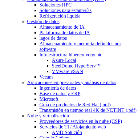
Soluciones HPC
Soluciones para estanterías
Refrigeración líquida
Gestión de datos
Almacenamiento de IA
Plataforma de datos de IA
lagos de datos
Almacenamiento y memoria definidos por
software
Infraestructura hiperconvergente
Azure Local
SteelDome HyperServ™
VMware vSAN
Veeam
Aplicaciones empresariales y análisis de datos
Ingeniería de datos
Base de datos y ERP
Microsoft
Guía de productos de Red Hat (.pdf)
Transmisión en tiempo real 4K de NETINT (.pdf)
Nube y virtualización
Proveedores de servicios en la nube (CSP)
Servicios de TI / Alojamiento web
AMD Solución
Google Anthos