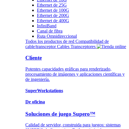
Ethernet de 25G
Ethernet de 100G
Ethernet de 200G
Ethernet de 400G
InfiniBand
Canal de fibra
Ruta Omnidireccional
Todos los productos de red
Compatibilidad de
cable/transceptor
Cables
Transceptores
Cliente
Potentes capacidades gráficas para renderizado,
procesamiento de imágenes y aplicaciones científicas y
de ingeniería.
SuperWorkstations
De oficina
Soluciones de juego Supero™
Calidad de servidor, construida para juegos: sistemas