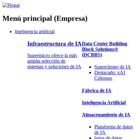
Menú principal (Empresa)
Inteligencia artificial
Infraestructura de IA
Data Center Building
Block Solutions®
(DCBBS)
Supermicro ofrece la más
amplia selección de
sistemas y soluciones de IA
Supercluster de IA
Destacado:
xAI
Colossus
Fábrica de IA
Inteligencia Artificial
Almacenamiento de IA
Plataforma
de datos
de IA
lagos
de datos