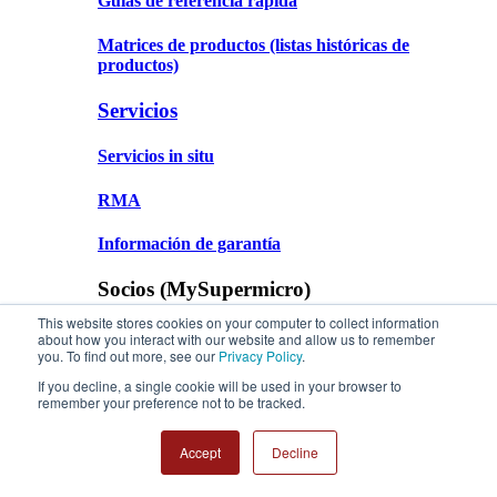
Guías de referencia rápida
Matrices de productos
(listas históricas de
productos)
Servicios
Servicios in situ
RMA
Información de garantía
Socios (MySupermicro)
This website stores cookies on your computer to collect information
Portal de socios
about how you interact with our website and allow us to remember
you. To find out more, see our
Privacy Policy
.
Dónde comprar
If you decline, a single cookie will be used in your browser to
remember your preference not to be tracked.
Recursos
Accept
Decline
Servicios y apoyo – Inicio
Soporte