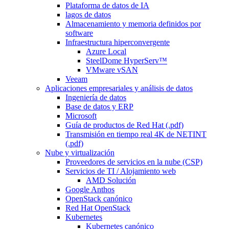
Plataforma de datos de IA
lagos de datos
Almacenamiento y memoria definidos por
software
Infraestructura hiperconvergente
Azure Local
SteelDome HyperServ™
VMware vSAN
Veeam
Aplicaciones empresariales y análisis de datos
Ingeniería de datos
Base de datos y ERP
Microsoft
Guía de productos de Red Hat (.pdf)
Transmisión en tiempo real 4K de NETINT
(.pdf)
Nube y virtualización
Proveedores de servicios en la nube (CSP)
Servicios de TI / Alojamiento web
AMD Solución
Google Anthos
OpenStack canónico
Red Hat OpenStack
Kubernetes
Kubernetes canónico