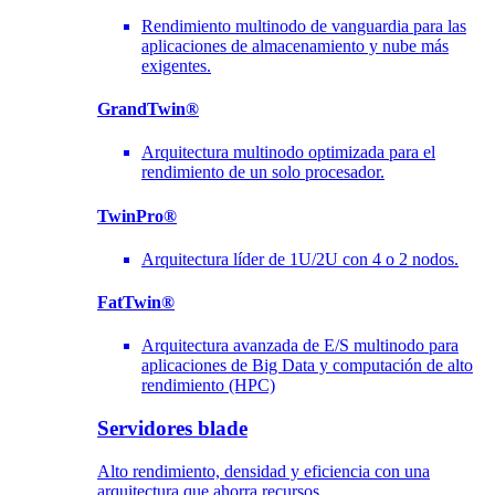
Rendimiento multinodo de vanguardia para las
aplicaciones de almacenamiento y nube más
exigentes.
GrandTwin®
Arquitectura multinodo optimizada para el
rendimiento de un solo procesador.
TwinPro®
Arquitectura líder de 1U/2U con 4 o 2 nodos.
FatTwin®
Arquitectura avanzada de E/S multinodo para
aplicaciones de Big Data y computación de alto
rendimiento (HPC)
Servidores blade
Alto rendimiento, densidad y eficiencia con una
arquitectura que ahorra recursos