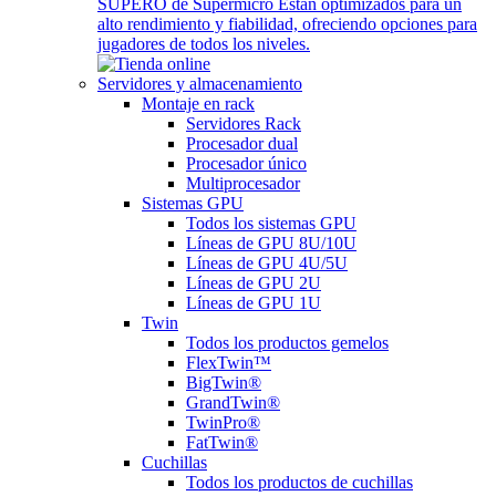
SUPERO de Supermicro Están optimizados para un
alto rendimiento y fiabilidad, ofreciendo opciones para
jugadores de todos los niveles.
Servidores y almacenamiento
Montaje en rack
Servidores Rack
Procesador dual
Procesador único
Multiprocesador
Sistemas GPU
Todos los sistemas GPU
Líneas de GPU 8U/10U
Líneas de GPU 4U/5U
Líneas de GPU 2U
Líneas de GPU 1U
Twin
Todos los productos gemelos
FlexTwin™
BigTwin®
GrandTwin®
TwinPro®
FatTwin®
Cuchillas
Todos los productos de cuchillas