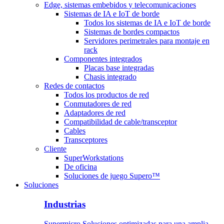
Edge, sistemas embebidos y telecomunicaciones
Sistemas de IA e IoT de borde
Todos los sistemas de IA e IoT de borde
Sistemas de bordes compactos
Servidores perimetrales para montaje en
rack
Componentes integrados
Placas base integradas
Chasis integrado
Redes de contactos
Todos los productos de red
Conmutadores de red
Adaptadores de red
Compatibilidad de cable/transceptor
Cables
Transceptores
Cliente
SuperWorkstations
De oficina
Soluciones de juego Supero™
Soluciones
Industrias
Supermicro Soluciones optimizadas para una amplia