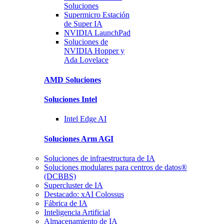
Soluciones
Supermicro
Estación
de Super IA
NVIDIA
LaunchPad
Soluciones
de
NVIDIA Hopper y
Ada Lovelace
AMD
Soluciones
Soluciones
Intel
Intel
Edge AI
Soluciones
Arm AGI
Soluciones de infraestructura de IA
Soluciones modulares para centros de datos®
(DCBBS)
Supercluster de IA
Destacado: xAI Colossus
Fábrica de IA
Inteligencia Artificial
Almacenamiento de IA