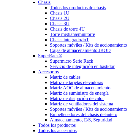
Chasis
Todos los productos de chasis
Chasis 1U
Chasis 2U
Chasis 3U
Chasis de torre 4U
Torre mediana/minitorre
Chasis integrado/IoT
Soportes móviles / Kits de accionamiento
Cajas de almacenamiento JBOD
SuperRack®
Supermicro Serie Rack
Servicio de integración en bastidor
Accesorios
Matriz de cables
Matriz de tarjetas elevadoras
Matriz AOC de almacenamiento
Matriz de suministro de energía
Matriz de disipación de calor
Matriz de ventiladores del sistema
Soportes móviles / Kits de accionamiento
Embellecedores del chasis delantero
Almacenamiento, E/S, Seguridad
Todos los productos
Todos los accesorios