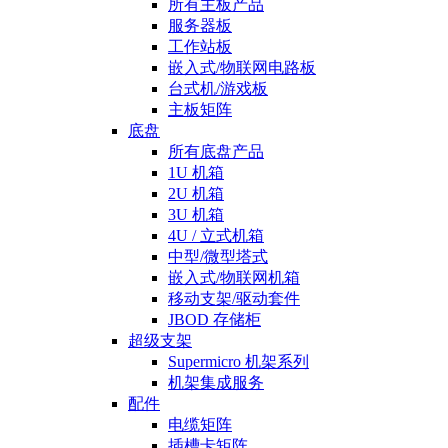
所有主板产品
服务器板
工作站板
嵌入式/物联网电路板
台式机/游戏板
主板矩阵
底盘
所有底盘产品
1U 机箱
2U 机箱
3U 机箱
4U / 立式机箱
中型/微型塔式
嵌入式/物联网机箱
移动支架/驱动套件
JBOD 存储柜
超级支架
Supermicro 机架系列
机架集成服务
配件
电缆矩阵
插槽卡矩阵