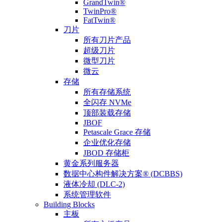
GrandTwin®
TwinPro®
FatTwin®
刀片
所有刀片产品
超级刀片
微型刀片
微云
存储
所有存储系统
全闪存 NVMe
顶部装载存储
JBOF
Petascale Grace 存储
企业优化存储
JBOD 存储柜
黄金系列服务器
数据中心构件解决方案® (DCBBS)
液体冷却 (DLC-2)
系统管理软件
Building Blocks
主板