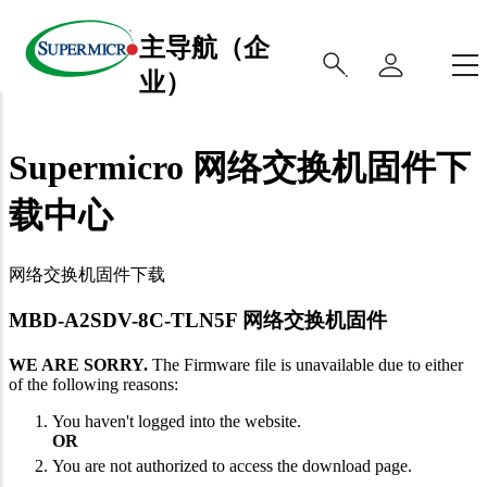
主导航（企
业）
Supermicro 网络交换机固件下
载中心
网络交换机固件下载
MBD-A2SDV-8C-TLN5F 网络交换机固件
WE ARE SORRY.
The Firmware file is unavailable due to either
of the following reasons:
You haven't logged into the website.
OR
You are not authorized to access the download page.