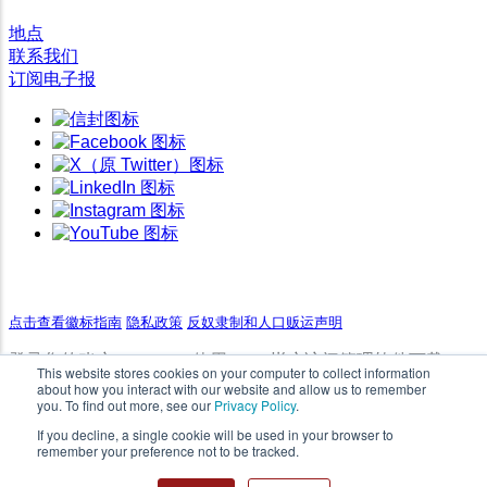
地点
联系我们
订阅电子报
版权所有
2026
Super Micro Computer, Inc.
此处提及的其他产品和公司是其各自公司或商标持有人的商标或注册商标。
点击查看徽标指南
-
隐私政策
-
反奴隶制和人口贩运声明
登录您的账户Supermicro使用 .com 帐户访问管理软件下载
This website stores cookies on your computer to collect information
about how you interact with our website and allow us to remember
you. To find out more, see our
Privacy Policy
.
取消
登录
If you decline, a single cookie will be used in your browser to
remember your preference not to be tracked.
请阅读
最终用户许可协议（EULA）