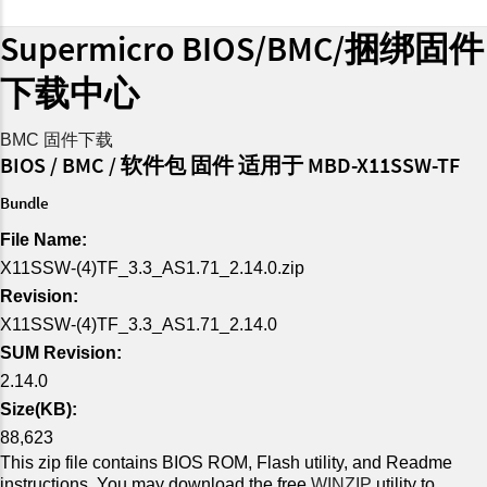
Supermicro BIOS/BMC/捆绑固件
下载中心
BMC 固件下载
BIOS / BMC / 软件包 固件 适用于 MBD-X11SSW-TF
Bundle
File Name:
X11SSW-(4)TF_3.3_AS1.71_2.14.0.zip
Revision:
X11SSW-(4)TF_3.3_AS1.71_2.14.0
SUM Revision:
2.14.0
Size(KB):
88,623
This zip file contains BIOS ROM, Flash utility, and Readme
instructions. You may download the free
WINZIP
utility to