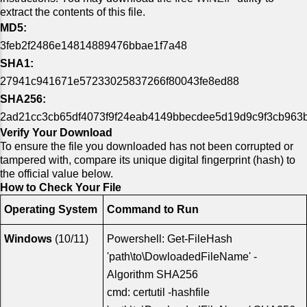
extract the contents of this file.
MD5:
3feb2f2486e14814889476bbae1f7a48
SHA1:
27941c941671e57233025837266f80043fe8ed88
SHA256:
2ad21cc3cb65df4073f9f24eab4149bbecdee5d19d9c9f3cb963
Verify Your Download
To ensure the file you downloaded has not been corrupted or
tampered with, compare its unique digital fingerprint (hash) to
the official value below.
How to Check Your File
Operating System
Command to Run
Windows
(10/11)
Powershell: Get-FileHash
'path\to\DowloadedFileName' -
Algorithm SHA256
cmd: certutil -hashfile