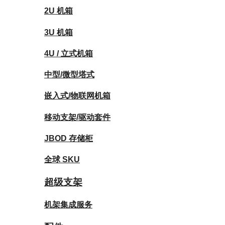
2U 机箱
3U 机箱
4U / 立式机箱
中型/微型塔式
嵌入式/物联网机箱
移动支架/驱动套件
JBOD 存储柜
全球 SKU
超级支架
机架集成服务