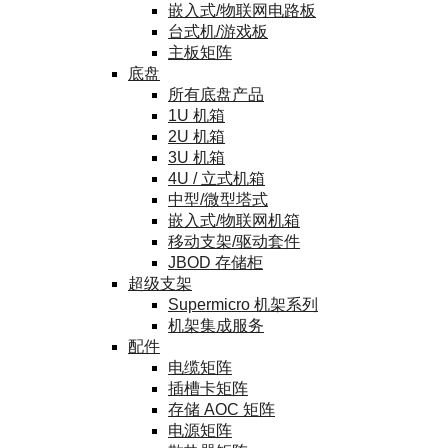
嵌入式/物联网电路板
台式机/游戏板
主板矩阵
底盘
所有底盘产品
1U 机箱
2U 机箱
3U 机箱
4U / 立式机箱
中型/微型塔式
嵌入式/物联网机箱
移动支架/驱动套件
JBOD 存储柜
超级支架
Supermicro 机架系列
机架集成服务
配件
电缆矩阵
插槽卡矩阵
存储 AOC 矩阵
电源矩阵