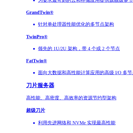
为要求最苛刻的云和存储应用提供旗舰级多节
GrandTwin®
针对单处理器性能优化的多节点架构
TwinPro®
领先的 1U/2U 架构，带 4 个或 2 个节点
FatTwin®
面向大数据和高性能计算应用的高级 I/O 多
刀片服务器
高性能、高密度、高效率的资源节约型架构
超级刀片
利用先进网络和 NVMe 实现最高性能