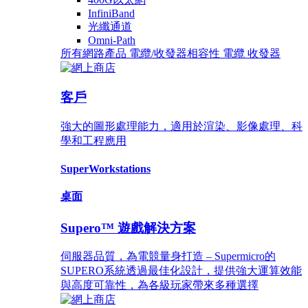
InfiniBand
光纖通道
Omni-Path
所有網路產品
電纜/收發器相容性
電纜
收發器
客戶
強大的圖形處理能力，適用於渲染、影像處理、科
學和工程應用
SuperWorkstations
桌面
Supero™ 遊戲解決方案
伺服器品質，為電競量身打造 – Supermicro的
SUPERO系統透過最佳化設計，提供強大運算效能
與高度可靠性，為各級玩家帶來多種選擇