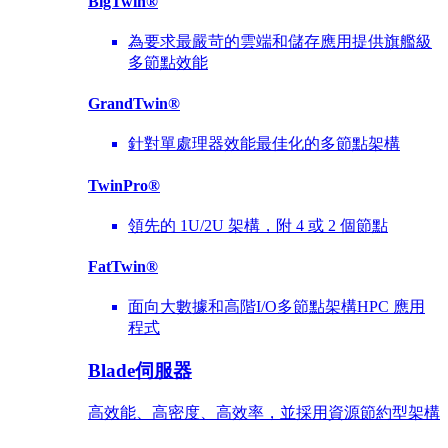
BigTwin®
為要求最嚴苛的雲端和儲存應用提供旗艦級
多節點效能
GrandTwin®
針對單處理器效能最佳化的多節點架構
TwinPro®
領先的 1U/2U 架構，附 4 或 2 個節點
FatTwin®
面向大數據和高階I/O多節點架構HPC 應用
程式
Blade伺服器
高效能、高密度、高效率，並採用資源節約型架構