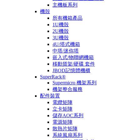
主機板系列
機殼
所有機箱產品
1U機殼
2U機殼
3U機殼
4U/塔式機箱
中塔/迷你塔
嵌入式/物聯網機箱
移動貨架/硬碟 套件
JBOD記憶體機櫃
SuperRack®
Supermicro 機架系列
機架整合服務
配件裝置
電纜矩陣
立卡矩陣
儲存AOC系列
電源矩陣
散熱片矩陣
系統風扇系列