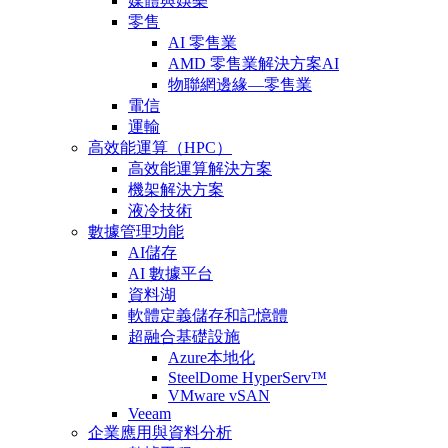
媒體與娛樂
零售
AI 零售業
AMD 零售業解決方案AI
物聯網邊緣—零售業
電信
運輸
高效能運算（HPC）
高效能運算解決方案
機架解決方案
液冷技術
數據管理功能
AI儲存
AI 數據平台
資料湖
軟體定義儲存和記憶體
超融合基礎設施
Azure本地化
SteelDome HyperServ™
VMware vSAN
Veeam
企業應用與資料分析