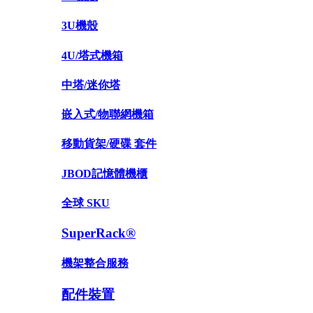
3U機殼
4U/塔式機箱
中塔/迷你塔
嵌入式/物聯網機箱
移動貨架/硬碟 套件
JBOD記憶體機櫃
全球 SKU
SuperRack®
機架整合服務
配件裝置