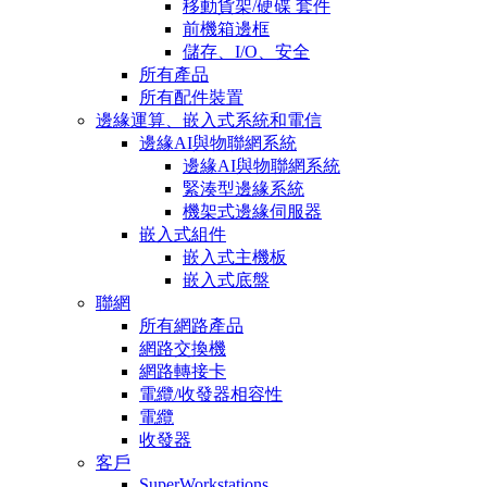
移動貨架/硬碟 套件
前機箱邊框
儲存、I/O、安全
所有產品
所有配件裝置
邊緣運算、嵌入式系統和電信
邊緣AI與物聯網系統
邊緣AI與物聯網系統
緊湊型邊緣系統
機架式邊緣伺服器
嵌入式組件
嵌入式主機板
嵌入式底盤
聯網
所有網路產品
網路交換機
網路轉接卡
電纜/收發器相容性
電纜
收發器
客戶
SuperWorkstations