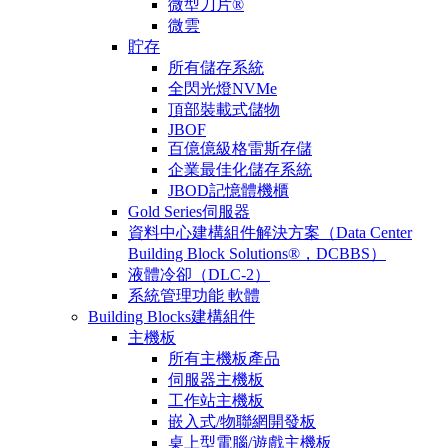
微型刀片®
微雲
貯存
所有儲存系統
全閃光燈NVMe
頂部裝載式儲物
JBOF
百億億級格雷斯存儲
企業最佳化儲存系統
JBOD記憶體機櫃
Gold Series伺服器
資料中心建構組件解決方案（Data Center
Building Block Solutions®，DCBBS）
液體冷卻（DLC-2）
系統管理功能 軟體
Building Blocks建構組件
主機板
所有主機板產品
伺服器主機板
工作站主機板
嵌入式/物聯網開發板
桌上型電腦/遊戲主機板