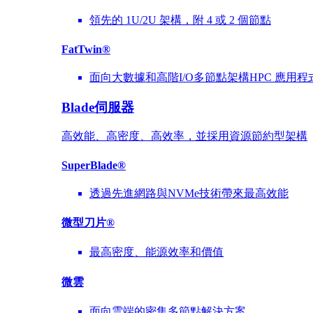
領先的 1U/2U 架構，附 4 或 2 個節點
FatTwin®
面向大數據和高階I/O多節點架構HPC 應用程
Blade伺服器
高效能、高密度、高效率，並採用資源節約型架構
SuperBlade®
透過先進網路與NVMe技術帶來最高效能
微型刀片®
最高密度、能源效率和價值
微雲
面向雲端的密集多節點解決方案