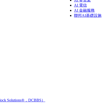
AI
零售業
AI
電信
AI 金融
服務
聯邦AI基礎設施
ck Solutions®，DCBBS）