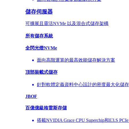
儲存伺服器
可擴展且靈活NVMe 以及混合式儲存架構
所有儲存系統
全閃光燈NVMe
面向高階運算的最高效能儲存解決方案
頂部裝載式儲存
針對軟體定義資料中心設計的密度最大化儲存
JBOF
百億億級格雷斯存儲
搭載NVIDIA Grace CPU Superchip和E3.S PC