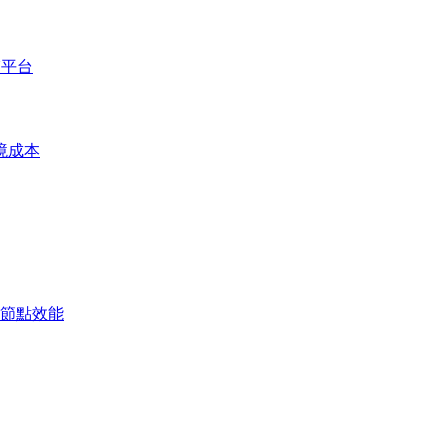
U平台
境成本
節點效能