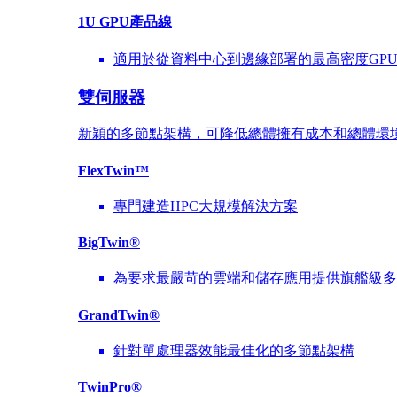
1U GPU產品線
適用於從資料中心到邊緣部署的最高密度GP
雙伺服器
新穎的多節點架構，可降低總體擁有成本和總體環
FlexTwin™
專門建造HPC大規模解決方案
BigTwin®
為要求最嚴苛的雲端和儲存應用提供旗艦級多
GrandTwin®
針對單處理器效能最佳化的多節點架構
TwinPro®