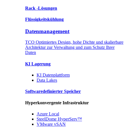
Rack
-Lösungen
Flüssigkeitskühlung
Datenmanagement
TCO Optimiertes Design, hohe Dichte und skalierbare
Architektur zur Verwaltung und zum Schutz Ihrer
Daten
KI Lagerung
KI
Datenplattform
Data
Lakes
Softwaredefinierter
Speicher
Hyperkonvergente Infrastruktur
Azure
Local
SteelDome
HyperServ™
VMware
vSAN