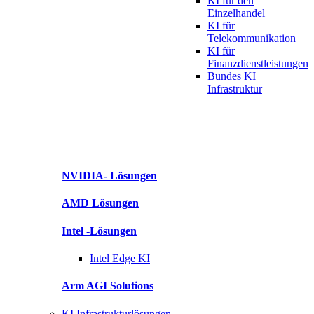
KI für
den
Einzelhandel
KI für
Telekommunikation
KI für
Finanzdienstleistungen
Bundes KI
Infrastruktur
NVIDIA-
Lösungen
AMD
Lösungen
Intel
-Lösungen
Intel
Edge KI
Arm AGI
Solutions
KI Infrastrukturlösungen