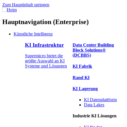
Zum Hauptinhalt springen
Hauptnavigation (Enterprise)
Künstliche Intelligenz
KI Infrastruktur
Data Center Building
Block Solutions®
(DCBBS)
Supermicro bietet die
größte Auswahl an KI
Systeme und Lösungen
KI Fabrik
Rand KI
KI Lagerung
KI
Datenplattform
Data
Lakes
Industrie KI Lösungen