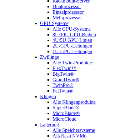
Rackmount-Server
Dualprozessor
Einzelprozessor
Mehrprozessor
GPU-Systeme
Alle GPU-Systeme
8U/10U GPU-Reihen
4U/5U GPU-Linien
2U-GPU-Leitungen
1U-GPU-Leitungen
Zwillinge
Alle Twin-Produkte
FlexTwin™
BigTwin®
GrandTwin®
TwinPro®
FatTwin®
Klingen
Alle Klingenprodukte
SuperBlade®
MicroBlade®
MicroCloud
Lagerung
Alle Speichersysteme
All-Flash NVMe