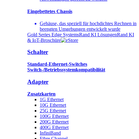
Eingebettetes Chassis
Gehäuse, das speziell für hochdichtes Rechnen in
beengten Umgebungen entwickelt wurde
Gold Series Edge Systems
Rand KI Lösungen
Rand KI
& IoT-Broschüre
Schalter
Standard-Ethernet-Switches
Switch-/Betriebssystemkompatibilität
Adapter
Zusatzkarten
1G Ethernet
10G Ethernet
25G Ethernet
100G Ethernet
200G Ethernet
400G Ethernet
InfiniBand
Fibre Channel