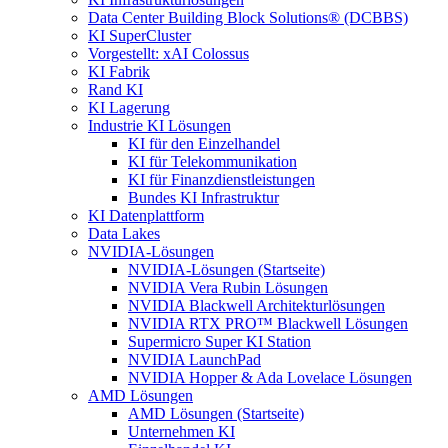
Data Center Building Block Solutions® (DCBBS)
KI SuperCluster
Vorgestellt: xAI Colossus
KI Fabrik
Rand KI
KI Lagerung
Industrie KI Lösungen
KI für den Einzelhandel
KI für Telekommunikation
KI für Finanzdienstleistungen
Bundes KI Infrastruktur
KI Datenplattform
Data Lakes
NVIDIA-Lösungen
NVIDIA-Lösungen (Startseite)
NVIDIA Vera Rubin Lösungen
NVIDIA Blackwell Architekturlösungen
NVIDIA RTX PRO™ Blackwell Lösungen
Supermicro Super KI Station
NVIDIA LaunchPad
NVIDIA Hopper & Ada Lovelace Lösungen
AMD Lösungen
AMD Lösungen (Startseite)
Unternehmen KI