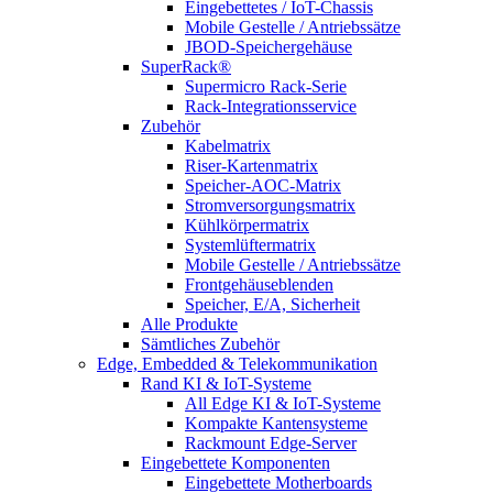
Eingebettetes / IoT-Chassis
Mobile Gestelle / Antriebssätze
JBOD-Speichergehäuse
SuperRack®
Supermicro Rack-Serie
Rack-Integrationsservice
Zubehör
Kabelmatrix
Riser-Kartenmatrix
Speicher-AOC-Matrix
Stromversorgungsmatrix
Kühlkörpermatrix
Systemlüftermatrix
Mobile Gestelle / Antriebssätze
Frontgehäuseblenden
Speicher, E/A, Sicherheit
Alle Produkte
Sämtliches Zubehör
Edge, Embedded & Telekommunikation
Rand KI & IoT-Systeme
All Edge KI & IoT-Systeme
Kompakte Kantensysteme
Rackmount Edge-Server
Eingebettete Komponenten
Eingebettete Motherboards