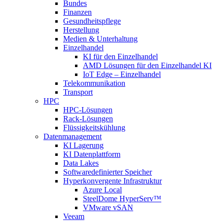
Bundes
Finanzen
Gesundheitspflege
Herstellung
Medien & Unterhaltung
Einzelhandel
KI für den Einzelhandel
AMD Lösungen für den Einzelhandel KI
IoT Edge – Einzelhandel
Telekommunikation
Transport
HPC
HPC-Lösungen
Rack-Lösungen
Flüssigkeitskühlung
Datenmanagement
KI Lagerung
KI Datenplattform
Data Lakes
Softwaredefinierter Speicher
Hyperkonvergente Infrastruktur
Azure Local
SteelDome HyperServ™
VMware vSAN
Veeam