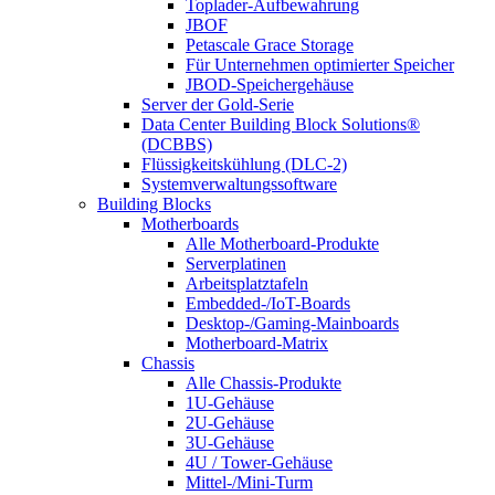
Toplader-Aufbewahrung
JBOF
Petascale Grace Storage
Für Unternehmen optimierter Speicher
JBOD-Speichergehäuse
Server der Gold-Serie
Data Center Building Block Solutions®
(DCBBS)
Flüssigkeitskühlung (DLC-2)
Systemverwaltungssoftware
Building Blocks
Motherboards
Alle Motherboard-Produkte
Serverplatinen
Arbeitsplatztafeln
Embedded-/IoT-Boards
Desktop-/Gaming-Mainboards
Motherboard-Matrix
Chassis
Alle Chassis-Produkte
1U-Gehäuse
2U-Gehäuse
3U-Gehäuse
4U / Tower-Gehäuse
Mittel-/Mini-Turm