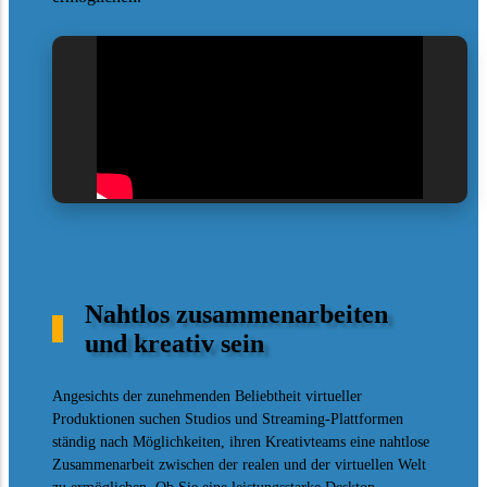
Nahtlos zusammenarbeiten
und kreativ sein
Angesichts der zunehmenden Beliebtheit virtueller
Produktionen suchen Studios und Streaming-Plattformen
ständig nach Möglichkeiten, ihren Kreativteams eine nahtlose
Zusammenarbeit zwischen der realen und der virtuellen Welt