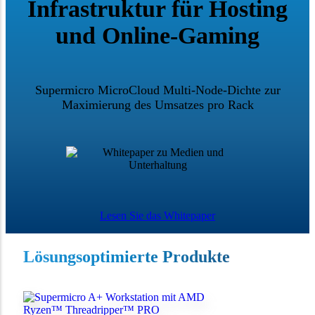
Infrastruktur für Hosting
und Online-Gaming
Supermicro MicroCloud Multi-Node-Dichte zur
Maximierung des Umsatzes pro Rack
Lesen Sie das Whitepaper
Lösungsoptimierte Produkte