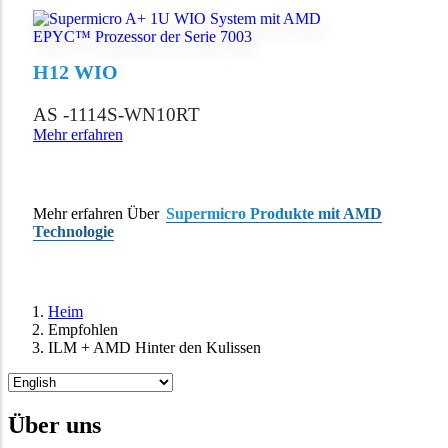
H12 WIO
AS -1114S-WN10RT
Mehr erfahren
Mehr erfahren Über
Supermicro Produkte mit AMD
Technologie
Heim
Empfohlen
Brotkrumen
ILM + AMD Hinter den Kulissen
Wählen
Sie
Ihre
Über uns
Sprache