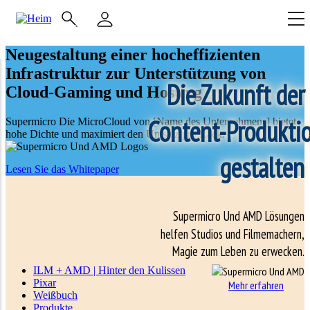
Zum
Hauptinhalt
Hauptnavigation
springen
(Enterprise)
Neugestaltung einer hocheffizienten
Infrastruktur zur Unterstützung von
Die Zukunft der
Cloud-Gaming und Hosting
Content-Produkti
Supermicro Die MicroCloud von [Name des Unternehmens] bietet
hohe Dichte und maximiert den Umsatz pro Rack.
gestalten
Lesen Sie das Whitepaper
Supermicro Und AMD Lösungen
helfen Studios und Filmemachern,
Magie zum Leben zu erwecken.
ILM + AMD | Hinter den Kulissen
Pixar
Mehr erfahren
Weißbuch
Produkte