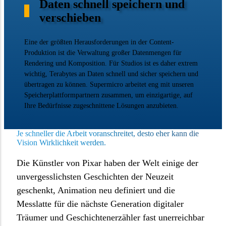
Daten schnell speichern und
verschieben
Eine der größten Herausforderungen in der Content-
Produktion ist die Verwaltung großer Datenmengen für
Rendering und Komposition. Für Studios ist es daher extrem
wichtig, Terabytes an Daten schnell und sicher speichern und
übertragen zu können. Supermicro arbeitet eng mit unseren
Speicherplattformpartnern zusammen, um einzigartige, auf
Ihre Bedürfnisse zugeschnittene Lösungen anzubieten.
Je schneller die Arbeit voranschreitet, desto eher kann die
Vision Wirklichkeit werden.
Die Künstler von Pixar haben der Welt einige der
unvergesslichsten Geschichten der Neuzeit
geschenkt, Animation neu definiert und die
Messlatte für die nächste Generation digitaler
Träumer und Geschichtenerzähler fast unerreichbar