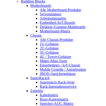
Building Blocks
Motherboards
Alle Motherboard-Produkte
Serverplatinen
Arbeitsplatztafeln
Embedded-/IoT-Boards
Desktop-/Gaming-Mainboards
Motherboard-Matrix
Chassis
Alle Chassis-Produkte
1U-Gehäuse
2U-Gehäuse
3U-Gehäuse
4U / Tower-Gehäuse
Mittel-/Mini-Turm
Eingebettetes / IoT-Chassis
Mobile Gestelle / Antriebssätze
JBOD-Speichergehäuse
SuperRack®
Supermicro Rack-Serie
Rack-Integrationsservice
Zubehör
Kabelmatrix
Riser-Kartenmatrix
Speicher-AOC-Matrix