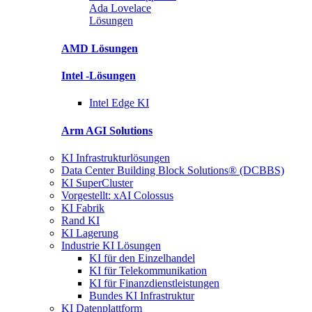
Ada Lovelace
Lösungen
AMD
Lösungen
Intel
-Lösungen
Intel
Edge KI
Arm AGI
Solutions
KI Infrastrukturlösungen
Data Center Building Block Solutions® (DCBBS)
KI SuperCluster
Vorgestellt: xAI Colossus
KI Fabrik
Rand KI
KI Lagerung
Industrie KI Lösungen
KI für den Einzelhandel
KI für Telekommunikation
KI für Finanzdienstleistungen
Bundes KI Infrastruktur
KI Datenplattform