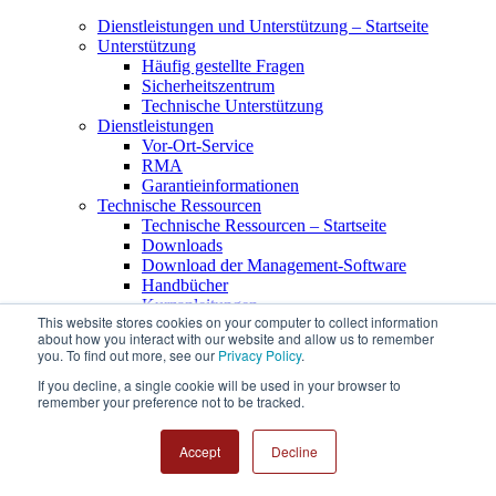
Dienstleistungen und Unterstützung – Startseite
Unterstützung
Häufig gestellte Fragen
Sicherheitszentrum
Technische Unterstützung
Dienstleistungen
Vor-Ort-Service
RMA
Garantieinformationen
Technische Ressourcen
Technische Ressourcen – Startseite
Downloads
Download der Management-Software
Handbücher
Kurzanleitungen
This website stores cookies on your computer to collect information
Produktmatrizen (historische Produktlisten)
about how you interact with our website and allow us to remember
Partner (MySupermicro)
you. To find out more, see our
Privacy Policy
.
Partnerportal
If you decline, a single cookie will be used in your browser to
Wo man kaufen kann
remember your preference not to be tracked.
Ressourcen
Kaufen
Accept
Decline
eStore