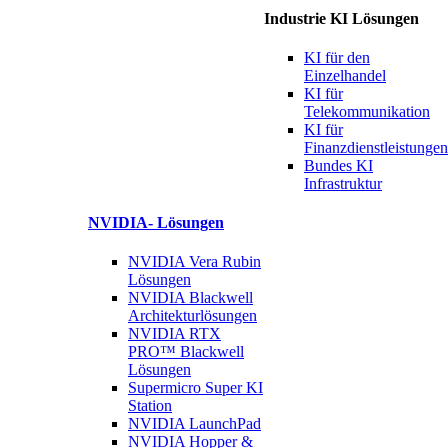
Industrie KI Lösungen
KI für
den
Einzelhandel
KI für
Telekommunikation
KI für
Finanzdienstleistungen
Bundes KI
Infrastruktur
NVIDIA-
Lösungen
NVIDIA Vera Rubin
Lösungen
NVIDIA Blackwell
Architekturlösungen
NVIDIA RTX
PRO™ Blackwell
Lösungen
Supermicro Super
KI
Station
NVIDIA
LaunchPad
NVIDIA Hopper &