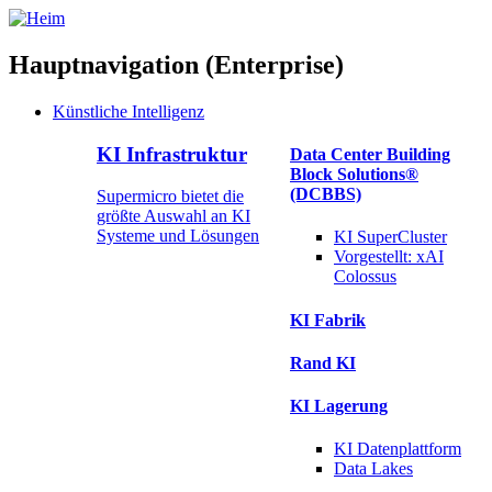
Hauptnavigation (Enterprise)
Künstliche Intelligenz
KI Infrastruktur
Data Center Building
Block Solutions®
(DCBBS)
Supermicro bietet die
größte Auswahl an KI
Systeme und Lösungen
KI SuperCluster
Vorgestellt:
xAI
Colossus
KI Fabrik
Rand KI
KI Lagerung
KI
Datenplattform
Data
Lakes