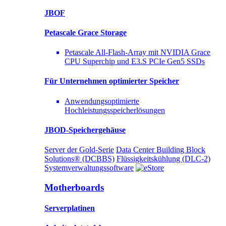
JBOF
Petascale Grace Storage
Petascale All-Flash-Array mit NVIDIA Grace
CPU Superchip und E3.S PCIe Gen5 SSDs
Für Unternehmen optimierter
Speicher
Anwendungsoptimierte
Hochleistungsspeicherlösungen
JBOD-Speichergehäuse
Server der Gold-Serie
Data Center Building Block
Solutions® (DCBBS)
Flüssigkeitskühlung
(DLC-2)
Systemverwaltungssoftware
Motherboards
Serverplatinen