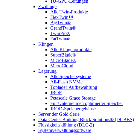
1U-GPU-Leitungen
Zwillinge
Alle Twin-Produkte
FlexTwin™
BigTwin®
GrandTwin®
TwinPro®
FatTwin®
Klingen
Alle Klingenprodukte
SuperBlade®
MicroBlade®
MicroCloud
Lagerung
Alle Speichersysteme
All-Flash NVMe
Toplader-Aufbewahrung
JBOF
Petascale Grace Storage
Für Unternehmen optimierter Speicher
JBOD-Speichergehäuse
Server der Gold-Serie
Data Center Building Block Solutions® (DCBBS)
Flüssigkeitskühlung (DLC-2)
Systemverwaltungssoftware