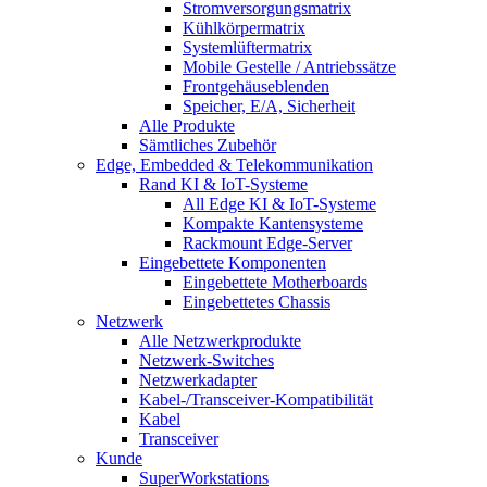
Stromversorgungsmatrix
Kühlkörpermatrix
Systemlüftermatrix
Mobile Gestelle / Antriebssätze
Frontgehäuseblenden
Speicher, E/A, Sicherheit
Alle Produkte
Sämtliches Zubehör
Edge, Embedded & Telekommunikation
Rand KI & IoT-Systeme
All Edge KI & IoT-Systeme
Kompakte Kantensysteme
Rackmount Edge-Server
Eingebettete Komponenten
Eingebettete Motherboards
Eingebettetes Chassis
Netzwerk
Alle Netzwerkprodukte
Netzwerk-Switches
Netzwerkadapter
Kabel-/Transceiver-Kompatibilität
Kabel
Transceiver
Kunde
SuperWorkstations