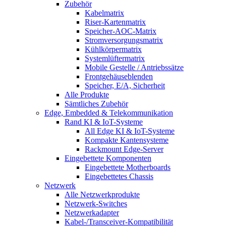
Zubehör
Kabelmatrix
Riser-Kartenmatrix
Speicher-AOC-Matrix
Stromversorgungsmatrix
Kühlkörpermatrix
Systemlüftermatrix
Mobile Gestelle / Antriebssätze
Frontgehäuseblenden
Speicher, E/A, Sicherheit
Alle Produkte
Sämtliches Zubehör
Edge, Embedded & Telekommunikation
Rand KI & IoT-Systeme
All Edge KI & IoT-Systeme
Kompakte Kantensysteme
Rackmount Edge-Server
Eingebettete Komponenten
Eingebettete Motherboards
Eingebettetes Chassis
Netzwerk
Alle Netzwerkprodukte
Netzwerk-Switches
Netzwerkadapter
Kabel-/Transceiver-Kompatibilität