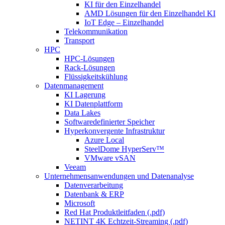
KI für den Einzelhandel
AMD Lösungen für den Einzelhandel KI
IoT Edge – Einzelhandel
Telekommunikation
Transport
HPC
HPC-Lösungen
Rack-Lösungen
Flüssigkeitskühlung
Datenmanagement
KI Lagerung
KI Datenplattform
Data Lakes
Softwaredefinierter Speicher
Hyperkonvergente Infrastruktur
Azure Local
SteelDome HyperServ™
VMware vSAN
Veeam
Unternehmensanwendungen und Datenanalyse
Datenverarbeitung
Datenbank & ERP
Microsoft
Red Hat Produktleitfaden (.pdf)
NETINT 4K Echtzeit-Streaming (.pdf)