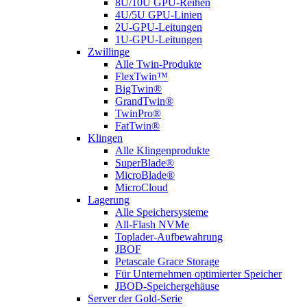
8U/10U GPU-Reihen
4U/5U GPU-Linien
2U-GPU-Leitungen
1U-GPU-Leitungen
Zwillinge
Alle Twin-Produkte
FlexTwin™
BigTwin®
GrandTwin®
TwinPro®
FatTwin®
Klingen
Alle Klingenprodukte
SuperBlade®
MicroBlade®
MicroCloud
Lagerung
Alle Speichersysteme
All-Flash NVMe
Toplader-Aufbewahrung
JBOF
Petascale Grace Storage
Für Unternehmen optimierter Speicher
JBOD-Speichergehäuse
Server der Gold-Serie