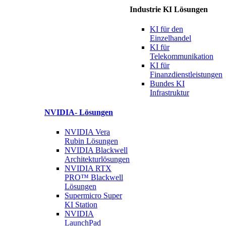
Industrie KI Lösungen
KI für
den
Einzelhandel
KI für
Telekommunikation
KI für
Finanzdienstleistungen
Bundes KI
Infrastruktur
NVIDIA-
Lösungen
NVIDIA Vera
Rubin
Lösungen
NVIDIA Blackwell
Architekturlösungen
NVIDIA RTX
PRO™ Blackwell
Lösungen
Supermicro Super
KI Station
NVIDIA
LaunchPad