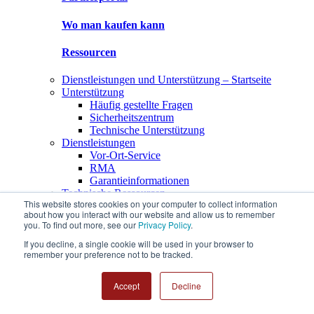
Wo man kaufen kann
Ressourcen
Dienstleistungen und Unterstützung – Startseite
Unterstützung
Häufig gestellte Fragen
Sicherheitszentrum
Technische Unterstützung
Dienstleistungen
Vor-Ort-Service
RMA
Garantieinformationen
Technische Ressourcen
This website stores cookies on your computer to collect information
Technische Ressourcen – Startseite
about how you interact with our website and allow us to remember
Downloads
you. To find out more, see our
Privacy Policy
.
Download der Management-Software
If you decline, a single cookie will be used in your browser to
Handbücher
remember your preference not to be tracked.
Kurzanleitungen
Produktmatrizen (historische Produktlisten)
Partner (MySupermicro)
Accept
Decline
Partnerportal
Wo man kaufen kann