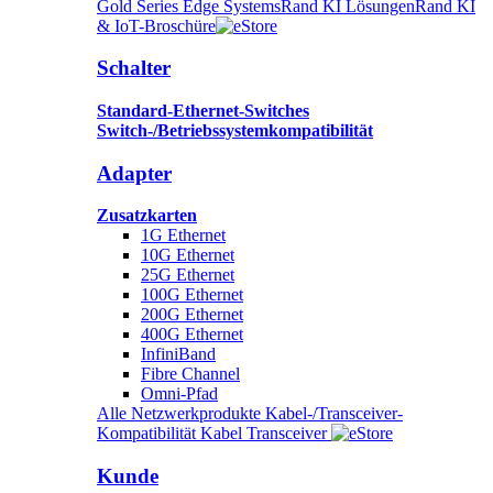
Gold Series Edge Systems
Rand KI Lösungen
Rand KI
& IoT-Broschüre
Schalter
Standard-Ethernet-Switches
Switch-/Betriebssystemkompatibilität
Adapter
Zusatzkarten
1G Ethernet
10G Ethernet
25G Ethernet
100G Ethernet
200G Ethernet
400G Ethernet
InfiniBand
Fibre Channel
Omni-Pfad
Alle Netzwerkprodukte
Kabel-/Transceiver-
Kompatibilität
Kabel
Transceiver
Kunde