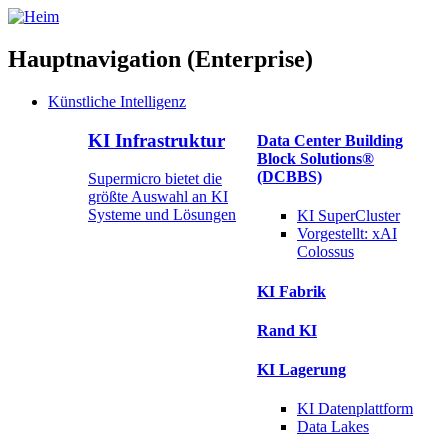
Hauptnavigation (Enterprise)
Künstliche Intelligenz
KI Infrastruktur
Data Center Building
Block Solutions®
(DCBBS)
Supermicro bietet die
größte Auswahl an KI
Systeme und Lösungen
KI SuperCluster
Vorgestellt:
xAI
Colossus
KI Fabrik
Rand KI
KI Lagerung
KI
Datenplattform
Data
Lakes