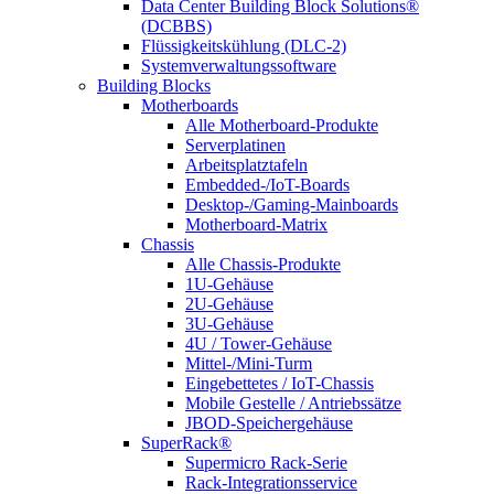
Data Center Building Block Solutions®
(DCBBS)
Flüssigkeitskühlung (DLC-2)
Systemverwaltungssoftware
Building Blocks
Motherboards
Alle Motherboard-Produkte
Serverplatinen
Arbeitsplatztafeln
Embedded-/IoT-Boards
Desktop-/Gaming-Mainboards
Motherboard-Matrix
Chassis
Alle Chassis-Produkte
1U-Gehäuse
2U-Gehäuse
3U-Gehäuse
4U / Tower-Gehäuse
Mittel-/Mini-Turm
Eingebettetes / IoT-Chassis
Mobile Gestelle / Antriebssätze
JBOD-Speichergehäuse
SuperRack®
Supermicro Rack-Serie
Rack-Integrationsservice