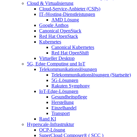
Cloud & Virtualisierung
Cloud-Service-Anbieter (CSPs)
IT-/Hosting-Dienstleistungen
AMD Lösung
Google Anthos
Canonical OpenStack
Red Hat OpenStack
Kubernetes
Canonical Kubernetes
Red Hat OpenShift
Virtueller Desktop
5G, Edge Computing und IoT
Telekommunikationslösungen
Telekommunikationslösungen (Startseite)
5G-Lösungen
Rakuten Symphony
IoT-Edge-Lösungen
Gesundheitspflege
Herstellung
Einzelhandel
Transport
Rand KI
Hyperscale-Infrastruktur
OCP-Lösung
SuperCloud Composer® ( SCC )