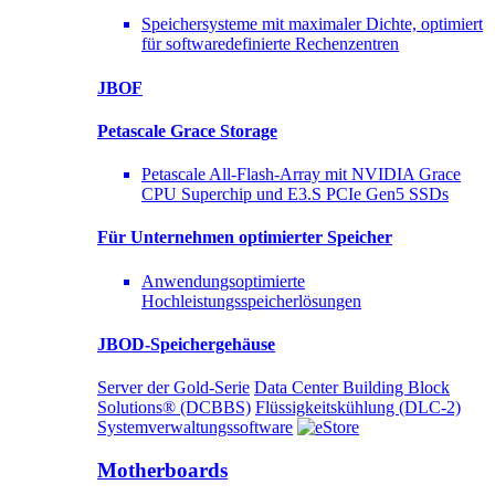
Speichersysteme mit maximaler Dichte, optimiert
für softwaredefinierte Rechenzentren
JBOF
Petascale Grace Storage
Petascale All-Flash-Array mit NVIDIA Grace
CPU Superchip und E3.S PCIe Gen5 SSDs
Für Unternehmen optimierter
Speicher
Anwendungsoptimierte
Hochleistungsspeicherlösungen
JBOD-Speichergehäuse
Server der Gold-Serie
Data Center Building Block
Solutions® (DCBBS)
Flüssigkeitskühlung
(DLC-2)
Systemverwaltungssoftware
Motherboards