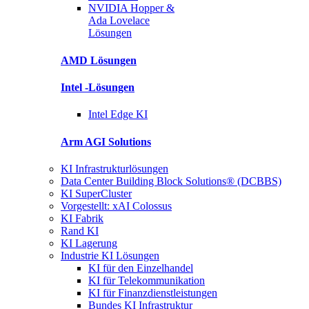
NVIDIA Hopper &
Ada Lovelace
Lösungen
AMD
Lösungen
Intel
-Lösungen
Intel
Edge KI
Arm AGI
Solutions
KI Infrastrukturlösungen
Data Center Building Block Solutions® (DCBBS)
KI SuperCluster
Vorgestellt: xAI Colossus
KI Fabrik
Rand KI
KI Lagerung
Industrie KI Lösungen
KI für den Einzelhandel
KI für Telekommunikation
KI für Finanzdienstleistungen
Bundes KI Infrastruktur