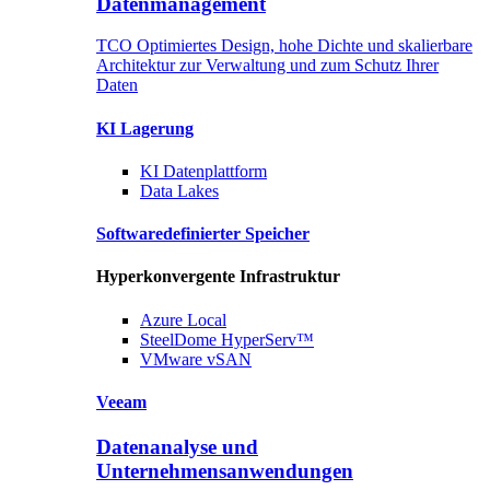
Datenmanagement
TCO Optimiertes Design, hohe Dichte und skalierbare
Architektur zur Verwaltung und zum Schutz Ihrer
Daten
KI Lagerung
KI
Datenplattform
Data
Lakes
Softwaredefinierter
Speicher
Hyperkonvergente Infrastruktur
Azure
Local
SteelDome
HyperServ™
VMware
vSAN
Veeam
Datenanalyse und
Unternehmensanwendungen