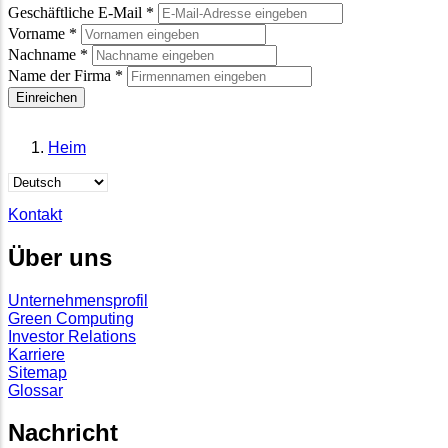
Geschäftliche E-Mail
*
Vorname
*
Nachname
*
Name der Firma
*
Einreichen
Heim
Brotkrumen
Select
your
Kontakt
language
Über uns
Unternehmensprofil
Green Computing
Investor Relations
Karriere
Sitemap
Glossar
Nachricht