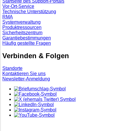
Startseite des Support-Portals
Vor-Ort-Service
Technische Unterstützung
RMA
Systemverwaltung
Produktressourcen
Sicherheitszentrum
Garantiebestimmungen
Häufig gestellte Fragen
Verbinden & Folgen
Standorte
Kontaktieren Sie uns
Newsletter-Anmeldung
Copyright ©
2026
Super Micro Computer, Inc. Alle Rechte vorbehalten
Andere hierin erwähnte Produkte und Unternehmen sind Marken oder