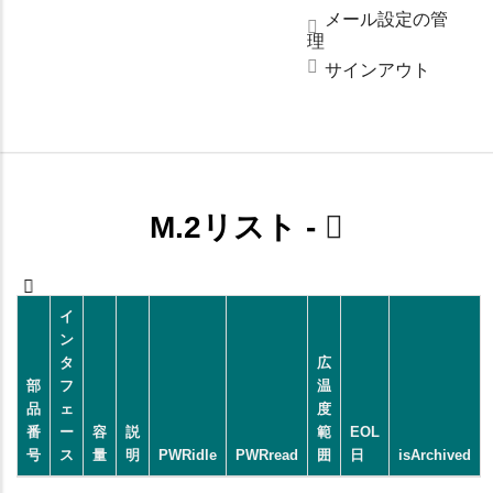
メール設定の管
理
サインアウト
M.2リスト -
イ
ン
タ
広
部
フ
温
品
ェ
度
番
ー
容
説
範
EOL
号
ス
量
明
PWRidle
PWRread
囲
日
isArchived