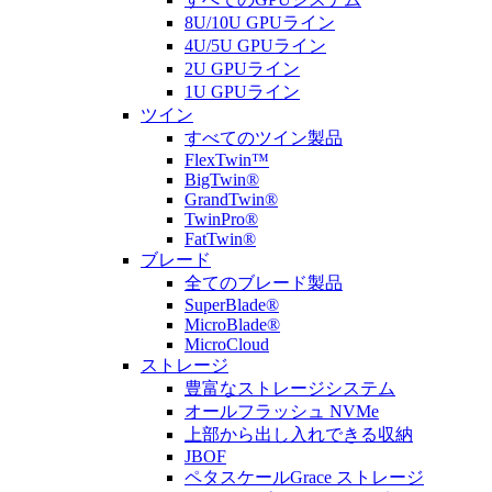
8U/10U GPUライン
4U/5U GPUライン
2U GPUライン
1U GPUライン
ツイン
すべてのツイン製品
FlexTwin™
BigTwin®
GrandTwin®
TwinPro®
FatTwin®
ブレード
全てのブレード製品
SuperBlade®
MicroBlade®
MicroCloud
ストレージ
豊富なストレージシステム
オールフラッシュ NVMe
上部から出し入れできる収納
JBOF
ペタスケールGrace ストレージ