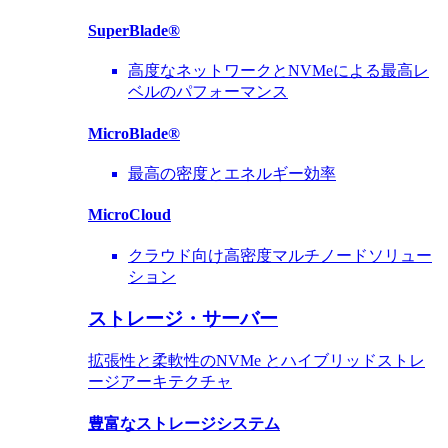
SuperBlade®
高度なネットワークとNVMeによる最高レ
ベルのパフォーマンス
MicroBlade®
最高の密度とエネルギー効率
MicroCloud
クラウド向け高密度マルチノードソリュー
ション
ストレージ・サーバー
拡張性と柔軟性のNVMe とハイブリッドストレ
ージアーキテクチャ
豊富なストレージシステム