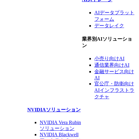
AIデータ
プラット
フォーム
データレイク
業界別AIソリューショ
ン
小売り向けAI
通信業界
向けAI
金融
サービス
向け
AI
官公庁・防衛向け
AIインフラストラ
クチャ
NVIDIA
ソリューション
NVIDIA Vera Rubin
ソリューション
NVIDIA Blackwell