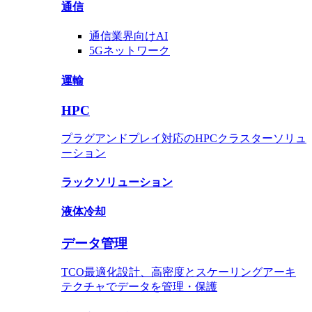
通信
通信業界
向けAI
5Gネットワ​​ーク
運輸
HPC
プラグアンドプレイ対応のHPCクラスターソリュ
ーション
ラックソリューション
液体冷却
データ管理
TCO最適化設計、高密度とスケーリングアーキ
テクチャでデータを管理・保護