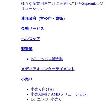
様々な産業用途向けに最適化されたSupermicroソ
リューション
連邦政府（官公庁・防衛）
金融サービス
ヘルスケア
製造業
IoT エッジ –
製造業
メディア＆エンターテイメント
小売り
小売り向けAI
小売AI向け AMDソリューション
IoT エッジ -
小売り