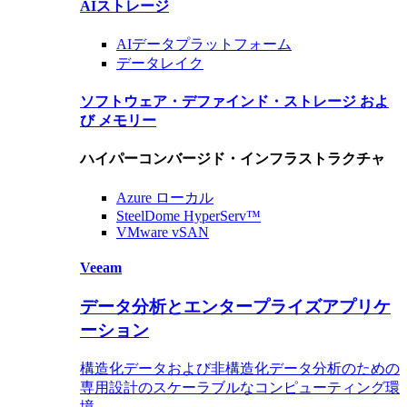
AIストレージ
AIデータ
プラットフォーム
データレイク
ソフトウェア・デファインド・ストレージ およ
び メモリー
ハイパーコンバージド・インフラストラクチャ
Azure ローカル
SteelDome HyperServ™
VMware vSAN
Veeam
データ分析とエンタープライズアプリケ
ーション
構造化データおよび非構造化データ分析のための
専用設計のスケーラブルなコンピューティング環
境