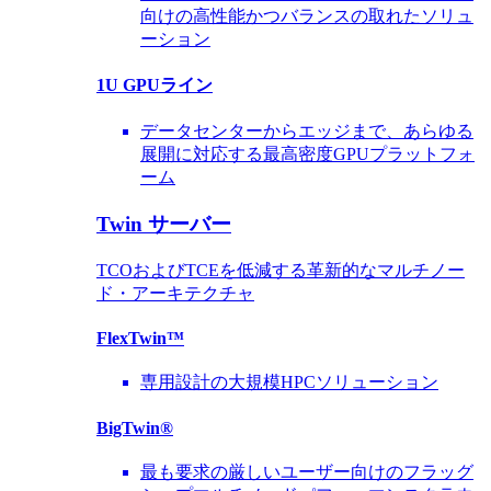
向けの高性能かつバランスの取れたソリュ
ーション
1U GPUライン
データセンターからエッジまで、あらゆる
展開に対応する最高密度GPUプラットフォ
ーム
Twin サーバー
TCOおよびTCEを低減する革新的なマルチノー
ド・アーキテクチャ
FlexTwin™
専用設計の大規模HPCソリューション
BigTwin®
最も要求の厳しいユーザー向けのフラッグ