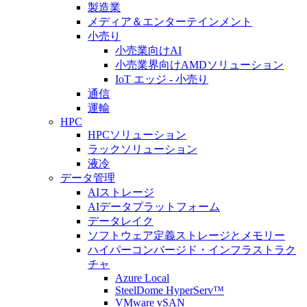
製造業
メディア＆エンターテインメント
小売り
小売業向けAI
小売業界向けAMDソリューション
IoT エッジ - 小売り
通信
運輸
HPC
HPCソリューション
ラックソリューション
液冷
データ管理
AIストレージ
AIデータプラットフォーム
データレイク
ソフトウェア定義ストレージとメモリー
ハイパーコンバージド・インフラストラク
チャ
Azure Local
SteelDome HyperServ™
VMware vSAN