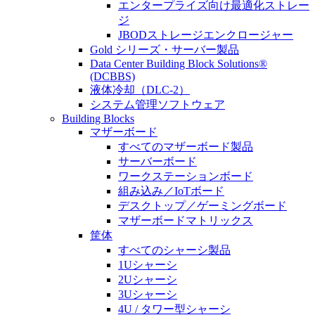
エンタープライズ向け最適化ストレー
ジ
JBODストレージエンクロージャー
Gold シリーズ・サーバー製品
Data Center Building Block Solutions®
(DCBBS)
液体冷却（DLC-2）
システム管理ソフトウェア
Building Blocks
マザーボード
すべてのマザーボード製品
サーバーボード
ワークステーションボード
組み込み／IoTボード
デスクトップ／ゲーミングボード
マザーボードマトリックス
筐体
すべてのシャーシ製品
1Uシャーシ
2Uシャーシ
3Uシャーシ
4U / タワー型シャーシ