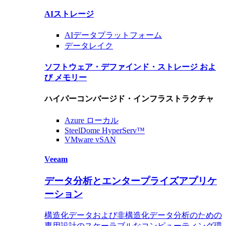
AIストレージ
AIデータ
プラットフォーム
データレイク
ソフトウェア・デファインド・ストレージ およ
び メモリー
ハイパーコンバージド・インフラストラクチャ
Azure ローカル
SteelDome HyperServ™
VMware vSAN
Veeam
データ分析とエンタープライズアプリケ
ーション
構造化データおよび非構造化データ分析のための
専用設計のスケーラブルなコンピューティング環