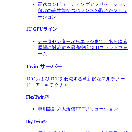
高速コンピューティングアプリケーション
向けの高性能かつバランスの取れたソリュ
ーション
1U GPUライン
データセンターからエッジまで、あらゆる
展開に対応する最高密度GPUプラットフォ
ーム
Twin サーバー
TCOおよびTCEを低減する革新的なマルチノー
ド・アーキテクチャ
FlexTwin™
専用設計の大規模HPCソリューション
BigTwin®