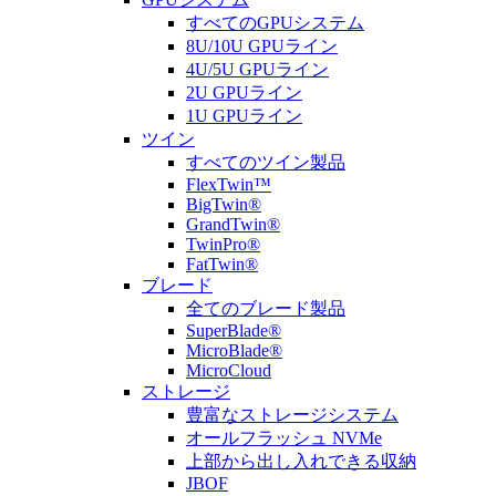
すべてのGPUシステム
8U/10U GPUライン
4U/5U GPUライン
2U GPUライン
1U GPUライン
ツイン
すべてのツイン製品
FlexTwin™
BigTwin®
GrandTwin®
TwinPro®
FatTwin®
ブレード
全てのブレード製品
SuperBlade®
MicroBlade®
MicroCloud
ストレージ
豊富なストレージシステム
オールフラッシュ NVMe
上部から出し入れできる収納
JBOF