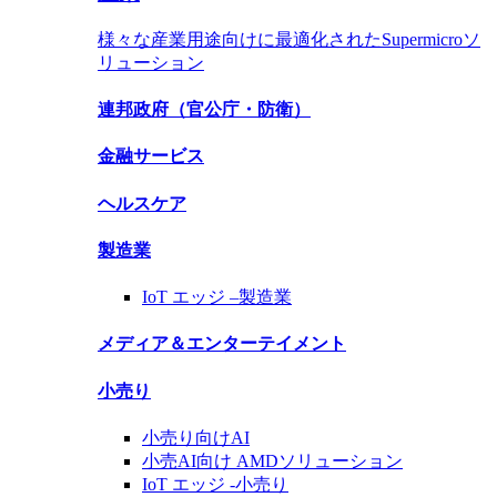
様々な産業用途向けに最適化されたSupermicroソ
リューション
連邦政府（官公庁・防衛）
金融サービス
ヘルスケア
製造業
IoT エッジ –
製造業
メディア＆エンターテイメント
小売り
小売り向けAI
小売AI向け AMDソリューション
IoT エッジ -
小売り