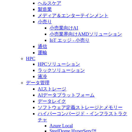
ヘルスケア
製造業
メディア＆エンターテインメント
小売り
小売業向けAI
小売業界向けAMDソリューション
IoT エッジ - 小売り
通信
運輸
HPC
HPCソリューション
ラックソリューション
液冷
データ管理
AIストレージ
AIデータプラットフォーム
データレイク
ソフトウェア定義ストレージとメモリー
ハイパーコンバージド・インフラストラク
チャ
Azure Local
SteelDome HyperServ™