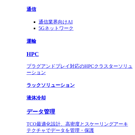
通信
通信業界
向けAI
5Gネットワ​​ーク
運輸
HPC
プラグアンドプレイ対応のHPCクラスターソリュ
ーション
ラックソリューション
液体冷却
データ管理
TCO最適化設計、高密度とスケーリングアーキ
テクチャでデータを管理・保護