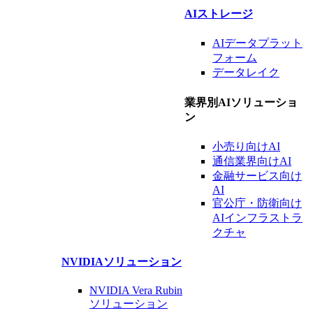
AIストレージ
AIデータ
プラット
フォーム
データレイク
業界別AIソリューショ
ン
小売り向けAI
通信業界
向けAI
金融
サービス
向け
AI
官公庁・防衛向け
AIインフラストラ
クチャ
NVIDIA
ソリューション
NVIDIA Vera Rubin
ソリューション