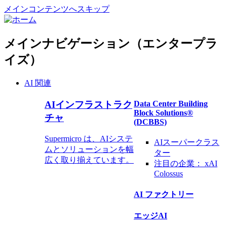
メインコンテンツへスキップ
メインナビゲーション（エンタープラ
イズ）
AI 関連
AIインフラストラク
Data Center Building
Block Solutions®
チャ
(DCBBS)
Supermicro は、AIシステ
AIスーパークラス
ムとソリューションを幅
ター
広く取り揃えています。
注目の企業：
xAI
Colossus
AI ファクトリー
エッジAI