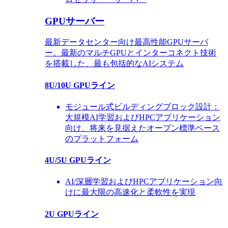
GPUサーバー
最新データセンター向け最高性能GPUサーバ
ー。最新のマルチGPUとインターコネクト技術
を搭載した、最も包括的なAIシステム
8U/10U GPUライン
モジュール式ビルディングブロック設計：
大規模AI学習およびHPCアプリケーション
向け、将来を見据えたオープン標準ベース
のプラットフォーム
4U/5U GPUライン
AI/深層学習およびHPCアプリケーション向
けに最大限の高速化と柔軟性を実現
2U GPUライン